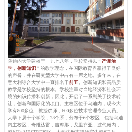
乌迪内大学建校于一九七八年，学校坚持以 “
严谨治
学，创新知识
” 的教学理念，在国际教育界赢得了良好
的声誉，并在研究型大学中占有一席之地。多年来，在
意大利综合大学中一直排名于
前五
。创新知识和高品质
教学是学校坚持的根本。学校注重对当地经济和社会环
境的知识传播和创新，因此，开启了一系列关于技术转
让，创新和国际化的项目。主校区位于乌迪内，现今大
学有800多位，教授讲师，600多位技术管理专业人员。
大学下属十个学院，28个系，分布于6个校区，包括乌迪
内主校区，奇维达雷，吉摩那，戈里齐亚，波代诺内，
威尼斯-MESTRE校区。大学注册本科研究生超过2万